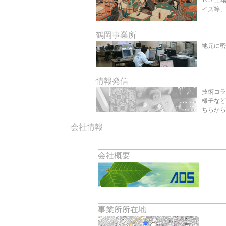
TCS 
イズ等、
鶴岡事業所
地元に密
情報発信
技術コラ
様子などを
ちらから
会社情報
会社概要
事業所所在地