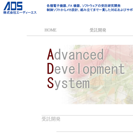
HOME
受託開発
ハードウェア （回路設計・FPG
ソフトウェア （アプリケーショ
張力制御 （テンションコントロ
弊
TC
鶴
情
ソフト作成）
御）
受託開発