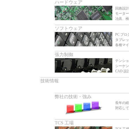
ハードウェア
回路設計
モーター
冶具、検
ソフトウェア
PC プ
タブレッ
各種マイ
張力制御
テンショ
シーケン
CAD 
技術情報
弊社の技術・強み
長年の経
対応して
TCS 工場